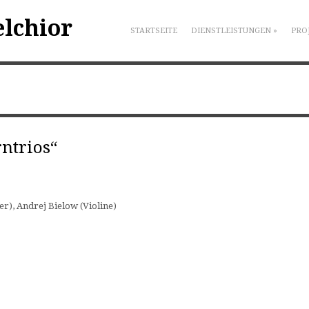
elchior
STARTSEITE
DIENSTLEISTUNGEN
»
PRO
rntrios“
er), Andrej Bielow (Violine)
|